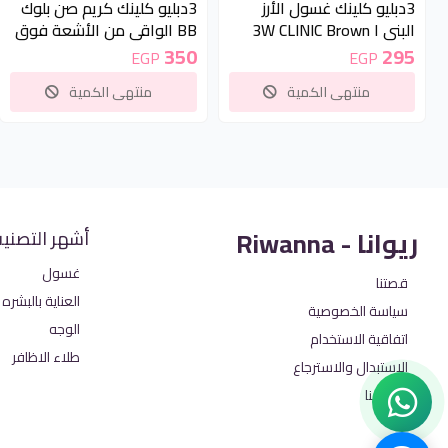
3دبليو كلينك غسول الأرز
3دبليو كلينك كريم صن بلوك
البني ا 3W CLINIC Brown
BB الواقي من الأشعة فوق
Rice Foam Cleansing
البنفسجية | 3W Clinic UV
350
295
EGP
EGP
Sun Block BB Cream
منتهى الكمية
منتهى الكمية
SPF50+ PA+++, 50ml
ريوانا - Riwanna
أشهر التصني
غسول
قصتنا
العناية بالبشره
سياسة الخصوصية
الوجه
اتفاقية الاستخدام
طلاء الاظافر
الاستبدال والاسترجاع
اتصل بنا