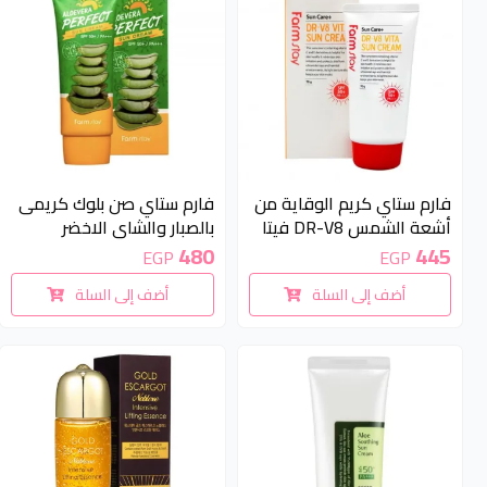
فارم ستاي كريم الوقاية من
فارم ستاي صن بلوك كريمى
أشعة الشمس DR-V8 فيتا
بالصبار والشاي الاخضر
بعامل وقاية من أشعة
لحماية فائقة وترطيب
445
480
EGP
EGP
الشمس 50+/PA+++ صن
وتبييض 70جرام | Farm Stay
أضف إلى السلة
أضف إلى السلة
بلوك | Farm Stay Dr-V8 Vita
Aloevera Perfect Sun
Sun Cream
Cream SPF50 + PA +++
70g