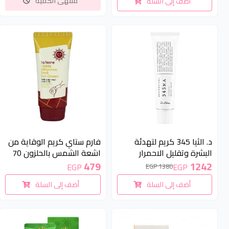
منتهى الكمية
أضف إلى السلة
16g SPF50+ PA++++ |
92 All In One Cream 100ml
Sunscreen
10 %
د. الثيا 345 كريم لتهدئة
فارم ستاي كريم الوقاية من
البشرة وتقليل الاحمرار
اشعة الشمس بالحلزون 70
والتهيّج 50مل | Dr. Althea
جم (صن بلوك) | Farm stay
479
1242
EGP
EGP
1380 EGP
La Ferme Visible Difference
345 Relief Cream 50ml
أضف إلى السلة
أضف إلى السلة
Snail Sun Cream 70g