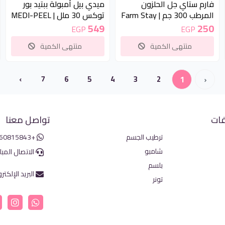
فارم ستاي جل الحلزون
ميدي بيل أمبولة ببتيد بور
المرطب 300 جم | Farm Stay
توكس 30 ملل | MEDI-PEEL
Bor-Tox Peptide Ampoule
Snail Moisture Soothing
549
250
EGP
EGP
30ml
Gel 300g
منتهى الكمية
منتهى الكمية
›
7
6
5
4
3
2
1
‹
فات
تواصل معنا
ترطيب الجسم
+201060815843
شامبو
الاتصال المبا
بلسم
البريد الإلكتر
تونر