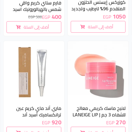
كوزركس إيسنس الحلزون
فارم ستاي كريم واقي
المتقدم 96% لترطيب وتجديد
شمس بالهيالورونيك اسيد
البشرة 100 مل | COSRX
1050
مع الترطيب صن بلوك
400
EGP
EGP
500 EGP
Advanced Snail 96 Mucin
SPF50+ معامل حمايه |
أضف إلى السلة
أضف إلى السلة
Power Essence 100ml
Farm Stay Hyaluronic UV
Shield Sun Block Cream,
SPF50+, PA+++ (70g)
لانيج ماسك كريمي معالج
ماري آند ماي كريم عين
للشفاه 3 جم | LANEIGE LIP
ترانكساميك أسيد آند
SLEEPING Mask 3 gm
جلوتاثيون 30مل | Mary &
920
270
EGP
EGP
May Tranexamic Acid &