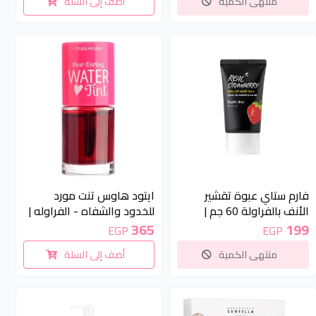
منتهى الكمية
أضف إلى السلة
غير متوفر
فارم ستاي عبوة تقشير
ايتود هاوس تنت مورد
الأنف بالفراولة 60 جم |
للخدود والشفاه - الفراوله |
Etude House Dear Darling
Farm stay Real Strawberry
365
199
EGP
EGP
Water Tint 01 - Strawberry
Peel-Off Nose Pack-60g
منتهى الكمية
أضف إلى السلة