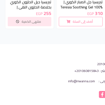
تيريسيا جل الصبار الكوري |
تيريسيا جيل الحلزون الكوري
Teresia Soothing Gel 100%
بخلاصة الحلزون النقي |
TERESIA Soothing Gel 95
Aloe Vera
255
310
EGP
EGP
Pure Snail
أضف إلى السلة
منتهى الكمية
شر :
+201060815843
ونى :
info@riwanna.com