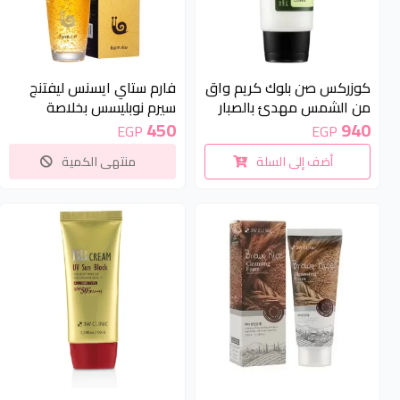
غير متوفر
كوزركس صن بلوك كريم واق
فارم ستاي ايسنس ليفتنج
من الشمس مهدئ بالصبار
سيرم نوبليسس بخلاصة
بعامل حماية من الشمس
الدهب و الحلزون لشد البشرة
450
940
EGP
EGP
50 PA+ 50مل | +COSRX
| FARM STAY Gold
أضف إلى السلة
منتهى الكمية
Escargot Noblesse
Aloe Soothing Sun Cream (
Intensive Lifting Essence
sun block ) SPF50 -50ml
غير متوفر
غير متوفر