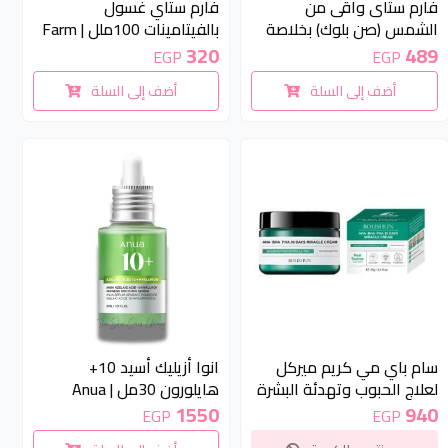
فارم ستاى واقى من
فارم ستاي غسول
الشمس (صن بلوك) بخلاصة
بالفيتامينات 100ملل | Farm
الشاى الاخضر عامل الوقاية
Stay Dr-V8 Vitamin
320
489
EGP
EGP
بدرجة SPF50+/PA+++ (70
Cleansing Foam - 100 ml
أضف إلى السلة
أضف إلى السلة
جرامًا) | Farm Stay Green
Tea Seed Moisture Sun
Cream S g
غير متوفر
سام باي مي كريم ميركل
انوا أزيليك أسيد 10+
لعلاج الحبوب وتهدئة البشرة
هايلورون 30مل | ‏Anua
50 مل | SOME BY MI 30
Azelaic Acid 10+ Hyaluron
1550
940
EGP
EGP
30ml
Days Miracle Cream 50ml