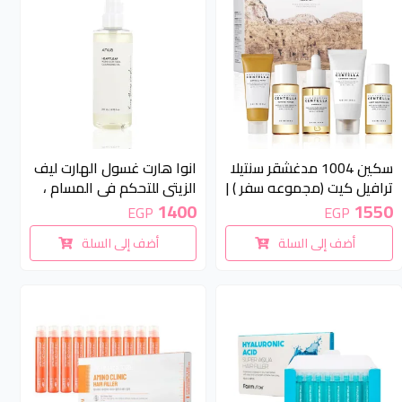
سكين 1004 مدغشقر سنتيلا
انوا هارت غسول الهارت ليف
ترافيل كيت (مجموعه سفر ) |
الزيتي للتحكم في المسام ،
Skin1004 Madagascar
200مل | Anua Heartleaf
1400
1550
EGP
EGP
Pore Control Cleansing Oil
Centella Travel Kit
أضف إلى السلة
أضف إلى السلة
Korean Facial Cleanser
200ml