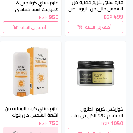
فارم ستاي كريم حماية من
فارم ستاي كولاجين &
الشمس خالى من الزيوت صن
هيلورنيك اسيد خماسي
بلوك | FARM STAY OIL-
499
المفعول 250ملل | farm
950
EGP
EGP
FREE UV Defense Sun
stay collagen and
أضف إلى السلة
أضف إلى السلة
Cream - sun block
hyaluronic acid all in one
ampoule 250ml
غير متوفر
فارم ستاي كريم الوقاية من
كوزركس كريم الحلزون
اشعة الشمس صن بلوك
المتقدم 92% الكل في واحد
استيك 16جم | Farmstay
750
لترطيب وتجديد البشرة 100
1050
EGP
EGP
Daily UV Protect Sun Stick-
مل | COSRX Advanced Snail