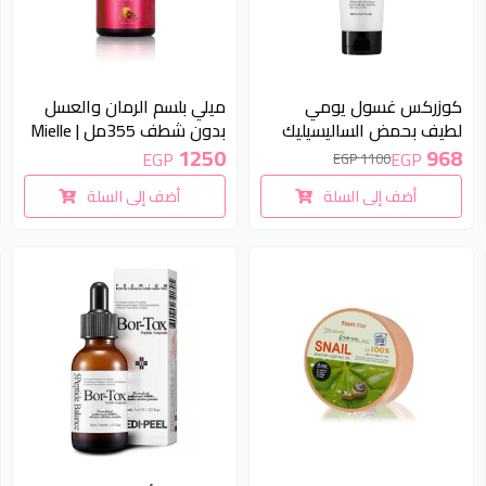
12 %
كوزركس غسول يومي
ميلي بلسم الرمان والعسل
لطيف بحمض الساليسيليك
بدون شطف 355مل | Mielle
لتنقية البشرة وتقليل الحبوب
Pomegranate & Honey
1250
968
EGP
EGP
1100 EGP
150 مل | COSRX Salicylic
Leave-In Conditioner 355ml
أضف إلى السلة
أضف إلى السلة
Acid Daily Gentle Cleanser
150ml
غير متوفر
غير متوفر