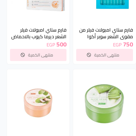
غير متوفر
غير متوفر
فارم ستاي امبولات فيلر من
فارم ستاي امبولات فيلر
مقوي الشعر سوبر أكوا
الشعر ديرما كيوب بالاحماض
بحمض الهيالورونيك أزرق
الامينيه 13 مللي | Farm
500
750
EGP
EGP
فاتح 13مل | Farm Stay
Stay Derma Cube Amino
منتهى الكمية
منتهى الكمية
Clinic Hair Filler 1Pack (13Ml
Hyaluronic Acid Super Aqua
X 10Pcs)
Hair Filler Light Blue 13ml
غير متوفر