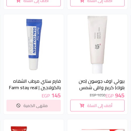
أضف إلى السلة
أضف إلى السلة
Glutathione Eye Cream
30ml
10 %
غير متوفر
بيوتي اوف جوسون (صن
فارم ستاي مرطب الشفاه
بلوك) كريم واقي شمس
بالكولاجين | Farm stay real
بخلاصة الأرز وبروبيوتيك
collagen Essential lip balm
145
945
EGP
EGP
1050 EGP
50مل | BEAUTY OF
أضف إلى السلة
منتهى الكمية
JOSEON Relief Sun Rice +
Probiotics SPF50+
PA++++ - 50ml