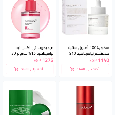
سكين1004 أمبول سنتيلا
ميديكوب تي اكس ايه
مدغشقر نياسيناميد 10%
نياسيناميد 15% سيروم 30
لتفتيح وتوازن البشرة 30 مل
مل | Medicube TXA
1275
1140
EGP
EGP
Niacinamide 15% Serum
| SKIN1004 Madagascar
أضف إلى السلة
أضف إلى السلة
30ml
Centella Niacinamide 10%
Boosting Shot Ampoule
30ml