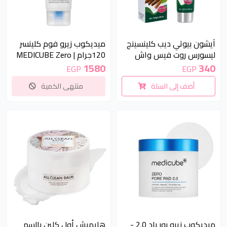
غير متوفر
آيشون بيوتي ديب كلينسينج
ميديكوب زيرو فوم كلينسر
ليسورس روت فيس واش
120جرام | MEDICUBE Zero
100مل | Aichun Beauty
Foam Cleanser 120g
1580
340
EGP
EGP
Deep Cleansing Licorice
أضف إلى السلة
منتهى الكمية
Root Face Wash 100ml
15 %
ميديكوب زيرو بور باد 2.0 -
هايميش أول كلين بالسم