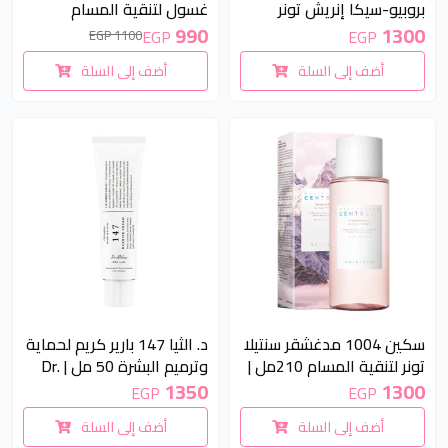
بروبيو-سيكا إنريش تونر
غسول لتنقية المسام
210مل | SKIN1004
125مل | Skin1004
990
1300
EGP
EGP
1100 EGP
Madagascar Centella Pore
Madagascar Centella
أضف إلى السلة
أضف إلى السلة
Purifying Cleanser 125ml
Probio-Cica Essence Toner
210ml
سكين 1004 مدغشقر سنتيلا
د. الثيا 147 بارير كريم لحماية
تونر لتنقية المسام 210مل |
وترميم البشرة 50 مل | Dr.
Althea 147 Barrier Cream
SKIN1004 Madagascar
1350
1300
EGP
EGP
50ml
Centella Poremizing Clear
أضف إلى السلة
أضف إلى السلة
Toner 210ml