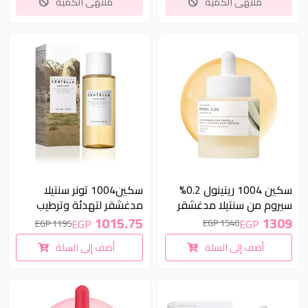
منتهى الكمية
منتهى الكمية
15 %
15 %
سكين 1004 ريتينول 0.2%
سكين1004 تونر سنتيلا
سيروم من سنتيلا مدغشقر
مدغشقر لتهدئة وترطيب
30مل | SKIN1004
البشرة 210 مل | SKIN1004
1309
1015.75
EGP
EGP
1540 EGP
1195 EGP
Madagascar Centella
Madagascar Centella
أضف إلى السلة
أضف إلى السلة
Retinol 0.2 Boosting Shot
Toning Toner - 210ml
Ampoule 30ml