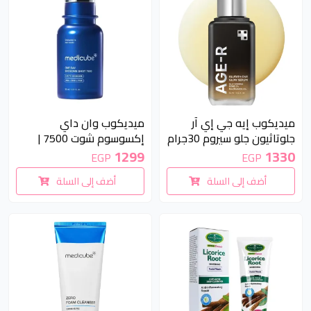
ميديكوب إيه جي إي آر
ميديكوب وان داي
جلوتاثيون جلو سيروم 30جرام
إكسوسوم شوت 7500 |
Medicube One Day
| Medicube AGE-R
1299
1330
EGP
EGP
Exosome Shot 7500 30ml
Glutathione Glow Serum
أضف إلى السلة
أضف إلى السلة
30g