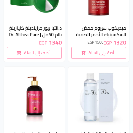
12 %
ميديكوب سيروم حمض
د.الثيا بيور جرايندينغ كلينزينغ
السكسينيك الأحمر لتصفية
بالم 50مل | Dr. Althea Pure
البشرة 40 جم | Medicube
Grinding Cleansing Balm
1340
1320
EGP
EGP
1500 EGP
50ml
Red Succinic Acid Clarifying
أضف إلى السلة
أضف إلى السلة
Serum 40ml
غير متوفر