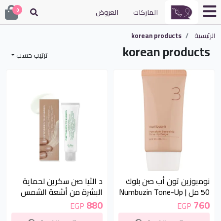
الماركات
العروض
0
الرئيسية
korean products
korean products
ترتيب حسب
غير متوفر
غير متوفر
نومبوزين تون أب صن بلوك
د الثيا صن سكرين لحماية
50 مل | Numbuzin Tone-Up
البشرة من أشعة الشمس
Sun Block 50ml
50مل | Dr. Althea
880
760
EGP
EGP
Sunscreen 50ml