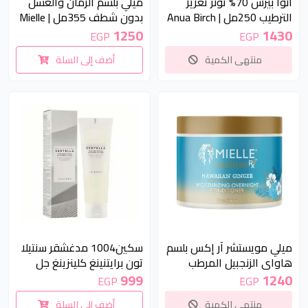
انوا بيرش 70% تونر تعزيز
ميلي بلسم الرمان والعسل
الترطيب 250مل | Anua Birch
بدون شطف 355مل | Mielle
Pomegranate & Honey
70% Moisture Boosting
1250
1430
EGP
EGP
Leave-In Conditioner
Toner 250ml
منتهى الكمية
أضف إلى السلة
355ml
غير متوفر
ميلي مويستشر آر إكس بلسم
سكين1004 مدغشقر سنتيلا
هاواي الزنجبيل المرطب
تون برايتنينغ كلينزينغ جل
الليلي 340جم | Mielle
فوم 125مل | SKIN1004
999
1240
EGP
EGP
Madagascar Centella Tone
Moisture RX Hawaiian
منتهى الكمية
أضف إلى السلة
Brightening Cleansing Gel
Ginger Moisturizing