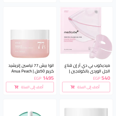
ميديكوب بي دي آر إن قناع
انوا بيش 77 نياسين إنريشيد
الجل الوردي بالكولاجين |
كريم 50مل | Anua Peach
77 Niacin Enriched Cream
MEDICUBE PDRN Pink
1495
540
EGP
EGP
50ml
Collagen Gel Mask
أضف إلى السلة
أضف إلى السلة