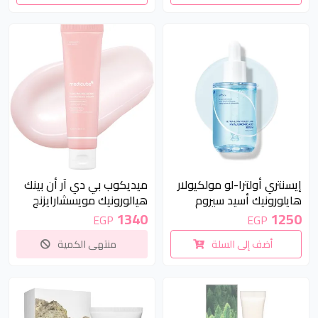
غير متوفر
إيسنتري أولترا-لو مولكيولار
ميديكوب بي دي آر أن بينك
هايلورونيك أسيد سيروم
هيالورونيك مويسشارايزنج
50مل | Isntree Ultra-Low
كريم 50مل | Medicube
1340
1250
EGP
EGP
PDRN Pink Hyaluronic
Molecular Hyaluronic Acid
أضف إلى السلة
منتهى الكمية
Moisturizing Cream 50ml
Serum50ml