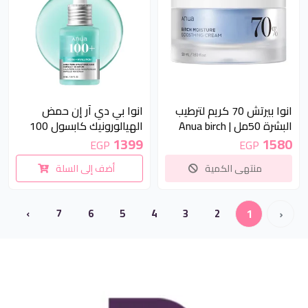
غير متوفر
انوا بيرتش 70 كريم لترطيب
انوا بي دي آر إن حمض
البشرة 50مل | Anua birch
الهيالورونيك كابسول 100
70 moisture boosting
سيروم 30مل | Anua pdrn
1399
1580
EGP
EGP
hyaluronic acid capsule 100
cream 50ml
منتهى الكمية
أضف إلى السلة
serum 30ml
›
7
6
5
4
3
2
1
‹