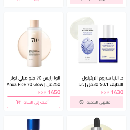
Foam 125ml
Overnight Conditioner
340g
غير متوفر
د. الثيا سيروم الريتينول
انوا رايس 70 جلو ميلي تونر
اللطيف 0.1% 30مل | Dr.
250مل | Anua Rice 70 Glow
Milky Toner 250ml
Althea 0.1% Gentle Retinol
1450
1430
EGP
EGP
Serum 30ml
منتهى الكمية
أضف إلى السلة