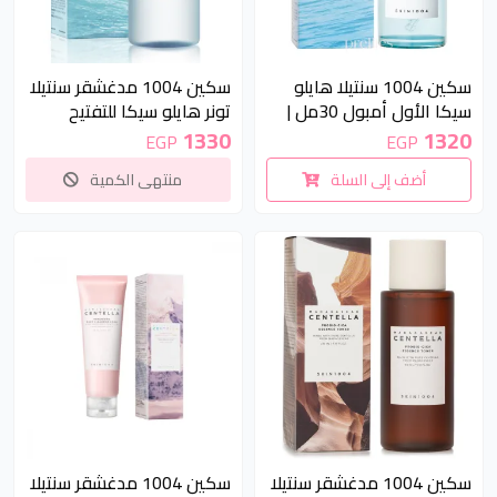
غير متوفر
سكين 1004 سنتيلا هايلو
سكين 1004 مدغشقر سنتيلا
سيكا الأول أمبول 30مل |
تونر هايلو سيكا للتفتيح
SKIN1004 CENTELLA
210مل | SKIN1004
1330
1320
EGP
EGP
madagascar centella hyalu
Hyalu-Cica First Ampoule
أضف إلى السلة
منتهى الكمية
cica brightening toner
30ml
210ml
10 %
سكين 1004 مدغشقر سنتيلا
سكين 1004 مدغشقر سنتيلا