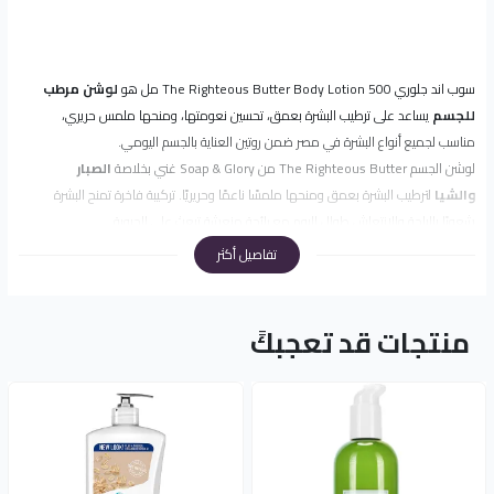
سوب اند جلوري The Righteous Butter Body Lotion 500 مل هو
لوشن مرطب
للجسم
يساعد على ترطيب البشرة بعمق، تحسين نعومتها، ومنحها ملمس حريري،
مناسب لجميع أنواع البشرة في مصر ضمن روتين العناية بالجسم اليومي.
لوشن الجسم The Righteous Butter من Soap & Glory غني بخلاصة
الصبار
والشيا
لترطيب البشرة بعمق ومنحها ملمسًا ناعمًا وحريريًا. تركيبة فاخرة تمنح البشرة
شعورًا بالراحة والانتعاش طوال اليوم مع رائحة منعشة تبعث على الحيوية.
تفاصيل أكثر
✨ مميزات وفوائد المنتج
• يرطب البشرة بعمق ويمنحها نعومة فائقة
• يحتوي على خلاصة الصبار والشيا لتغذية البشرة
منتجات قد تعجبكً
• يحافظ على مرونة البشرة ويجددها
• يمنح البشرة ملمسًا حريريًا وناعمًا
• مناسب لجميع أنواع البشرة
• تركيبة خفيفة وسريعة الامتصاص
💧 مشاكل البشرة التي يساعد المنتج على تحسينها