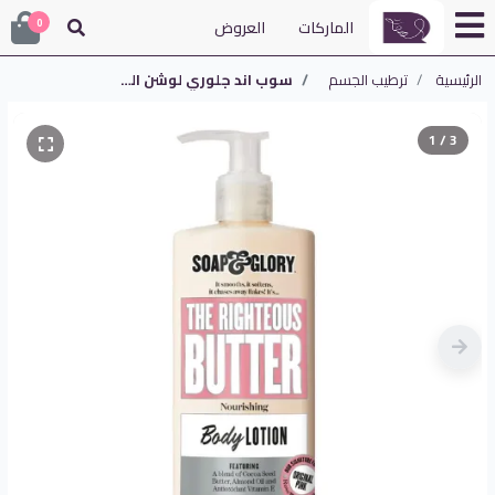
الماركات
العروض
0
الرئيسية
ترطيب الجسم
سوب اند جلوري لوشن الجسم ذا ريتيوس باتر لترطيب وتغذية البشرة 500 مل | Soap & Glory The Righteous Butter Body Lotion 500ml
1 / 3