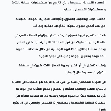
الأسماء التجارية المعروفة والتي تتراوح بين مستحضرات العناية بالشرة
و مستحضرات التجميل والعطور
مكنتنا خبرتنا ومعرفتنا بالسوق وشراكاتنا التجارية المربحة المتبادلة
من بناء أعمال البيع بالتجزئة الأكثر ديناميكية ونجاحًا...
هدفنا
- تقديم تجربة تسوق فريدة ، وتعليم وإلهام العملاء للعب في
عالم الجمال المملوك من قبل العلامات التجارية الرائدة في العالم
ودعم عملائنا لإطلاق إمكاناتهم الجمالية من خلال منتجاتناالمميزة
المدعومة بمعايير الجودة وخبرتنا في تجارة التجزئة.
رؤيتنا - تتمثل في أن نكون وجهة الجمال الأكثر شهرة في منطقة
الشرق الأوسط وشمال إفريقيا
في النهايه ستحصلين سيدتي علي عناية فريدة مع منتجاتنا في العناية
بالبشرة الامنة والعناية بالشعر والجسم وجميع الفئات التي توفر لك
كل ما تحتاجه حيث اننا نقوم بتوفير وتلبية كل ما تحتاجة المرأة من
منتجات العناية الشخصية ومستحضرات التجميل ونسعي الي ان نكون
رقم 1