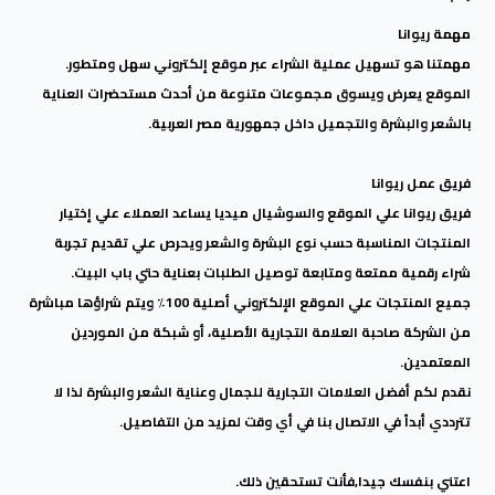
مهمة ريوانا
مهمتنا هو تسهيل عملية الشراء عبر موقع إلكتروني سهل ومتطور.
الموقع يعرض ويسوق مجموعات متنوعة من أحدث مستحضرات العناية
بالشعر والبشرة والتجميل داخل جمهورية مصر العربية
.
فريق عمل ريوانا
فريق ريوانا علي الموقع والسوشيال ميديا يساعد العملاء علي إختيار
المنتجات المناسبة حسب نوع البشرة والشعر ويحرص علي تقديم تجربة
شراء رقمية ممتعة ومتابعة توصيل الطلبات بعناية حتي باب البيت
.
جميع المنتجات علي الموقع الإلكتروني أصلية 100٪ ويتم شراؤها مباشرة
من الشركة صاحبة العلامة التجارية الأصلية، أو شبكة من الموردين
المعتمدين
.
نقدم لكم أفضل العلامات التجارية للجمال وعناية الشعر والبشرة لذا لا
تترددي أبداً في الاتصال بنا في أي وقت لمزيد من التفاصيل
.
اعتني بنفسك جيدا,فأنت تستحقين ذلك
.