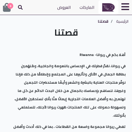
الماركات
العروض
0
الرئيسية
قصتنا
قصتنا
أهلا بكم في ريوانا- Riwanna
في ريوانا، نقدّر فطرتك في الإحساس بالنعومة والجاذبية، ومُلهَمين
بطاقة الجمال في الأنثى وتأثيرها على المجتمع وإنطلاقًا من ذلك فإننا
نوفّر منتجات العناية بالبشرة والشعر وأيضًا مستحضرات التجميل
وغيرها، لنساهم بإحساسك بالجمال من خلال البحث الدائم عن كل ما
تهتمين به وأفضل العلامات التجارية إيمانًا منّا بأنكِ تستحقين الأفضل،
ولسهولة حصولك على تلك المنتجات ظهرت ريوانا لأجلك، لتستمتعي
بأنوثتك.
تغطي ريوانا مجموعة واسعة من القطاعات ، بما في ذلك أحدث وأفضل